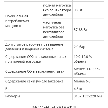
полная нагрузка
без вентилятора
90 Вт
автомобиля
Номинальная
потребляемая
частичная
мощность
нагрузка без
37-83 Вт
вентилятора
автомобиля
Допустимое рабочее превышение
2,0 бар
давления в водяной системе
Содержание CO2 в выхлопных газах
10,0-12,0 %
при полной нагрузке
объема
Менее 0,1-0,2 %
Содержание CO в выхлопных газах
объема
Содержание сажи (число Бахараха)
Менее 6,0
Вес
4,8 кг
Размеры
310× 133×220 мм
МОМЕНТЫ ЗАТЯЖКИ