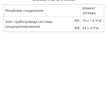
Момент
Резьбовое соединение
затяжки
М6
10 ± 1,5 Н·м
Болт трубопровода системы
кондиционирования
М8
24 ± 4 Н·м