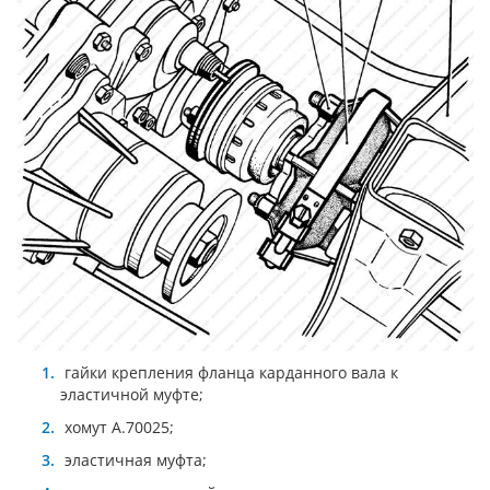
гайки крепления фланца карданного вала к
эластичной муфте;
хомут А.70025;
эластичная муфта;