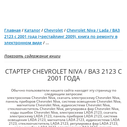
Главная
/
Каталог
/
Chevrolet
/
Chevrolet Niva / Lada / ВАЗ
2123 с 2001 года (+рестайлинг 2009), книга по ремонту в
электронном виде
/
...
Показать содержание книги
СТАРТЕР CHEVROLET NIVA / ВАЗ 2123 С
2001 ГОДА
Обычно пользователи нашего сайта находят эту страницу по
следующим запросам:
электросхема Chevrolet Niva
,
скачать электросхему Chevrolet Niva
,
панель приборов Chevrolet Niva
,
система освещения Chevrolet Niva
,
магнитола Chevrolet Niva
,
аудиосистема Chevrolet Niva
,
стеклоочиститель Chevrolet Niva
,
регулировка фар Chevrolet Niva
,
коды ошибок Chevrolet Niva
,
электросхема LADA 2123
,
скачать
электросхему LADA 2123
,
панель приборов LADA 2123
,
система
освещения LADA 2123
,
магнитола LADA 2123
,
аудиосистема LADA
2123
,
стеклоочиститель LADA 2123
,
регулировка фар LADA 2123
,