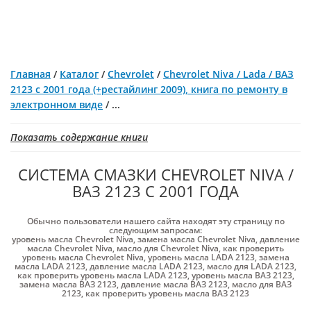
Главная
/
Каталог
/
Chevrolet
/
Chevrolet Niva / Lada / ВАЗ
2123 с 2001 года (+рестайлинг 2009), книга по ремонту в
электронном виде
/
...
Показать содержание книги
СИСТЕМА СМАЗКИ CHEVROLET NIVA /
ВАЗ 2123 С 2001 ГОДА
Обычно пользователи нашего сайта находят эту страницу по
следующим запросам:
уровень масла Chevrolet Niva
,
замена масла Chevrolet Niva
,
давление
масла Chevrolet Niva
,
масло для Chevrolet Niva
,
как проверить
уровень масла Chevrolet Niva
,
уровень масла LADA 2123
,
замена
масла LADA 2123
,
давление масла LADA 2123
,
масло для LADA 2123
,
как проверить уровень масла LADA 2123
,
уровень масла ВАЗ 2123
,
замена масла ВАЗ 2123
,
давление масла ВАЗ 2123
,
масло для ВАЗ
2123
,
как проверить уровень масла ВАЗ 2123