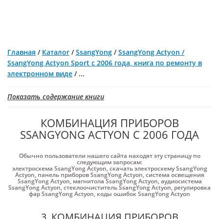
Главная
/
Каталог
/
SsangYong
/
SsangYong Actyon /
SsangYong Actyon Sport с 2006 года, книга по ремонту в
электронном виде
/
...
Показать содержание книги
КОМБИНАЦИЯ ПРИБОРОВ
SSANGYONG ACTYON С 2006 ГОДА
Обычно пользователи нашего сайта находят эту страницу по
следующим запросам:
электросхема SsangYong Actyon
,
скачать электросхему SsangYong
Actyon
,
панель приборов SsangYong Actyon
,
система освещения
SsangYong Actyon
,
магнитола SsangYong Actyon
,
аудиосистема
SsangYong Actyon
,
стеклоочиститель SsangYong Actyon
,
регулировка
фар SsangYong Actyon
,
коды ошибок SsangYong Actyon
3. КОМБИНАЦИЯ ПРИБОРОВ