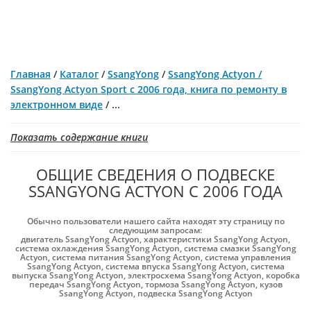
Главная
/
Каталог
/
SsangYong
/
SsangYong Actyon /
SsangYong Actyon Sport с 2006 года, книга по ремонту в
электронном виде
/
...
Показать содержание книги
ОБЩИЕ СВЕДЕНИЯ О ПОДВЕСКЕ
SSANGYONG ACTYON С 2006 ГОДА
Обычно пользователи нашего сайта находят эту страницу по
следующим запросам:
двигатель SsangYong Actyon
,
характеристики SsangYong Actyon
,
система охлаждения SsangYong Actyon
,
система смазки SsangYong
Actyon
,
система питания SsangYong Actyon
,
система управления
SsangYong Actyon
,
система впуска SsangYong Actyon
,
система
выпуска SsangYong Actyon
,
электросхема SsangYong Actyon
,
коробка
передач SsangYong Actyon
,
тормоза SsangYong Actyon
,
кузов
SsangYong Actyon
,
подвеска SsangYong Actyon