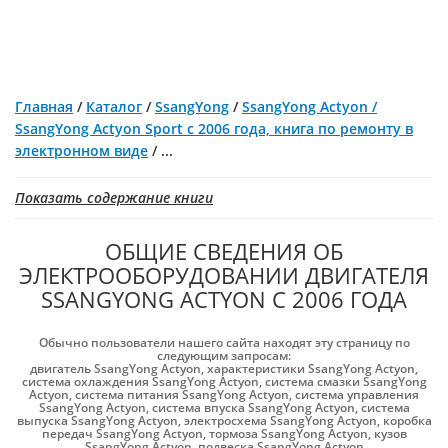
Главная
/
Каталог
/
SsangYong
/
SsangYong Actyon /
SsangYong Actyon Sport с 2006 года, книга по ремонту в
электронном виде
/
...
Показать содержание книги
ОБЩИЕ СВЕДЕНИЯ ОБ
ЭЛЕКТРООБОРУДОВАНИИ ДВИГАТЕЛЯ
SSANGYONG ACTYON С 2006 ГОДА
Обычно пользователи нашего сайта находят эту страницу по
следующим запросам:
двигатель SsangYong Actyon
,
характеристики SsangYong Actyon
,
система охлаждения SsangYong Actyon
,
система смазки SsangYong
Actyon
,
система питания SsangYong Actyon
,
система управления
SsangYong Actyon
,
система впуска SsangYong Actyon
,
система
выпуска SsangYong Actyon
,
электросхема SsangYong Actyon
,
коробка
передач SsangYong Actyon
,
тормоза SsangYong Actyon
,
кузов
SsangYong Actyon
,
подвеска SsangYong Actyon