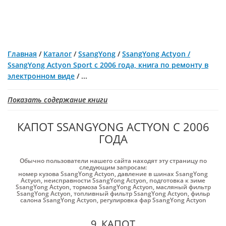
Главная
/
Каталог
/
SsangYong
/
SsangYong Actyon /
SsangYong Actyon Sport с 2006 года, книга по ремонту в
электронном виде
/
...
Показать содержание книги
КАПОТ SSANGYONG ACTYON С 2006
ГОДА
Обычно пользователи нашего сайта находят эту страницу по
следующим запросам:
номер кузова SsangYong Actyon
,
давление в шинах SsangYong
Actyon
,
неисправности SsangYong Actyon
,
подготовка к зиме
SsangYong Actyon
,
тормоза SsangYong Actyon
,
масляный фильтр
SsangYong Actyon
,
топливный фильтр SsangYong Actyon
,
фильр
салона SsangYong Actyon
,
регулировка фар SsangYong Actyon
9. КАПОТ