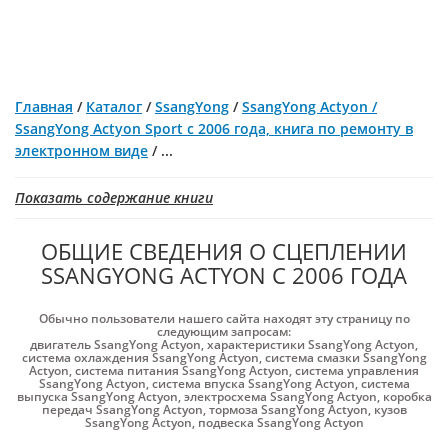
Главная
/
Каталог
/
SsangYong
/
SsangYong Actyon /
SsangYong Actyon Sport с 2006 года, книга по ремонту в
электронном виде
/
...
Показать содержание книги
ОБЩИЕ СВЕДЕНИЯ О СЦЕПЛЕНИИ
SSANGYONG ACTYON С 2006 ГОДА
Обычно пользователи нашего сайта находят эту страницу по
следующим запросам:
двигатель SsangYong Actyon
,
характеристики SsangYong Actyon
,
система охлаждения SsangYong Actyon
,
система смазки SsangYong
Actyon
,
система питания SsangYong Actyon
,
система управления
SsangYong Actyon
,
система впуска SsangYong Actyon
,
система
выпуска SsangYong Actyon
,
электросхема SsangYong Actyon
,
коробка
передач SsangYong Actyon
,
тормоза SsangYong Actyon
,
кузов
SsangYong Actyon
,
подвеска SsangYong Actyon