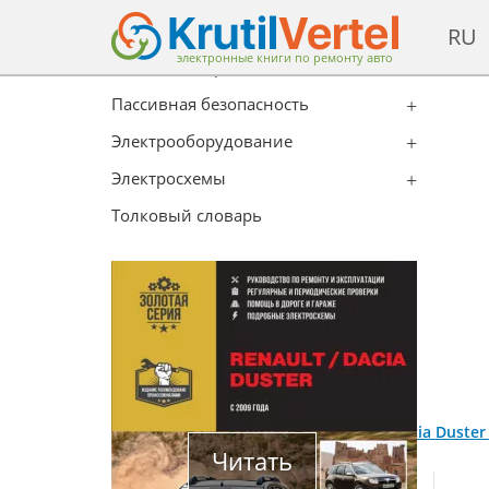
Кузов
RU
Система отопления, вентиляции и
электронные книги по ремонту авто
кондиционирования
Пассивная безопасность
Электрооборудование
Электросхемы
Толковый словарь
Главная
/
Каталог
/
Dacia
/
Renault / Dacia Duste
Читать