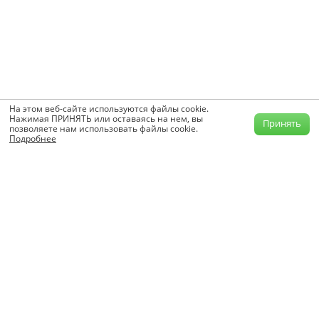
На этом веб-сайте используются файлы cookie.
Нажимая ПРИНЯТЬ или оставаясь на нем, вы
Принять
позволяете нам использовать файлы cookie.
Подробнее
info@krutilvertel.com
Обратная связь