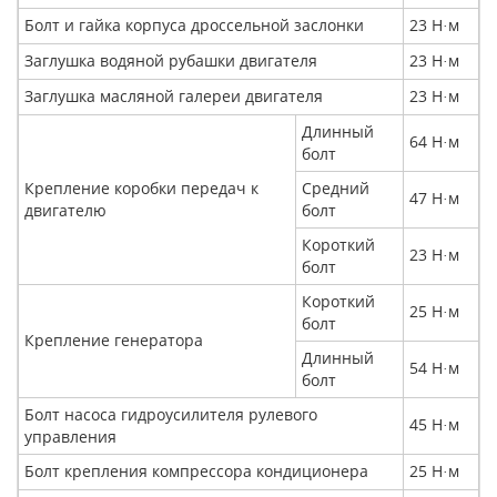
Болт и гайка корпуса дроссельной заслонки
23 Н
м
·
Заглушка водяной рубашки двигателя
23 Н
м
·
Заглушка масляной галереи двигателя
23 Н
м
·
Длинный
64 Н
м
·
болт
Крепление коробки передач к
Средний
47 Н
м
·
двигателю
болт
Короткий
23 Н
м
·
болт
Короткий
25 Н
м
·
болт
Крепление генератора
Длинный
54 Н
м
·
болт
Болт насоса гидроусилителя рулевого
45 Н
м
·
управления
Болт крепления компрессора кондиционера
25 Н
м
·