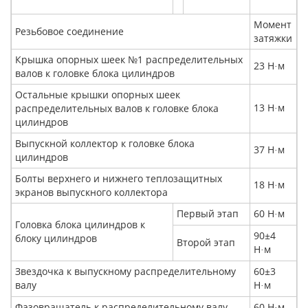
Момент
Резьбовое соединение
затяжки
Крышка опорных шеек №1 распределительных
23 Н
м
·
валов к головке блока цилиндров
Остальные крышки опорных шеек
13 Н
м
распределительных валов к головке блока
·
цилиндров
Выпускной коллектор к головке блока
37 Н
м
·
цилиндров
Болты верхнего и нижнего теплозащитных
18 Н
м
·
экранов выпускного коллектора
Первый этап
60 Н
м
·
Головка блока цилиндров к
90±4
блоку цилиндров
Второй этап
Н
м
·
Звездочка к выпускному распределительному
60±3
валу
Н
м
·
Фазовращатель к распределительному валу
60 Н
м
·