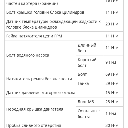
18 Н
м
·
частей картера (крайний)
Болт крышки головки блока цилиндров
11 Н
м
·
Датчик температуры охлаждающей жидкости к
20 Н
м
·
головке блока цилиндров
Гайка натяжителя цепи ГРМ
11 Н
м
·
Длинный
11 Н
м
·
болт
Болт водяного насоса
Короткий
9 Н
м
·
болт
Болт
69 Н
м
·
Натяжитель ремня безопасности
Гайка
29 Н
м
·
Датчик давления моторного масла
15 Н
м
·
Болт М8
23 Н
м
·
Передняя крышка двигателя
Остальные
1 Н
м
·
болты
Пробка сливного отверстия
30 Н
м
·