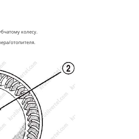
убчатому колесу.
нера/отопителя.