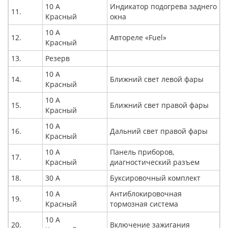
10 А
Индикатор подогрева заднего
11.
Красный
окна
10 А
12.
Автореле «Fuel»
Красный
13.
Резерв
10 А
14.
Ближний свет левой фары
Красный
10 А
15.
Ближний свет правой фары
Красный
10 А
16.
Дальний свет правой фары
Красный
10 А
Панель приборов,
17.
Красный
диагностический разъем
18.
30 А
Буксировочный комплект
10 А
Антиблокировочная
19.
Красный
тормозная система
10 А
20.
Включение зажигания