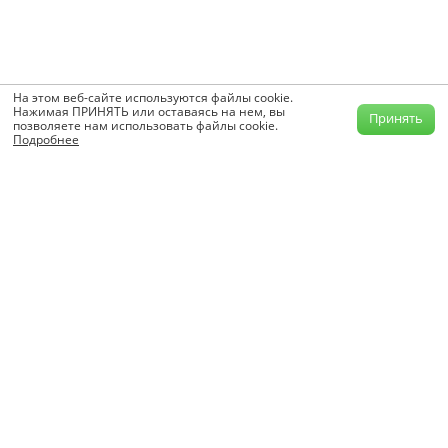
На этом веб-сайте используются файлы cookie.
Нажимая ПРИНЯТЬ или оставаясь на нем, вы
Принять
позволяете нам использовать файлы cookie.
Подробнее
info@krutilvertel.com
Обратная связь