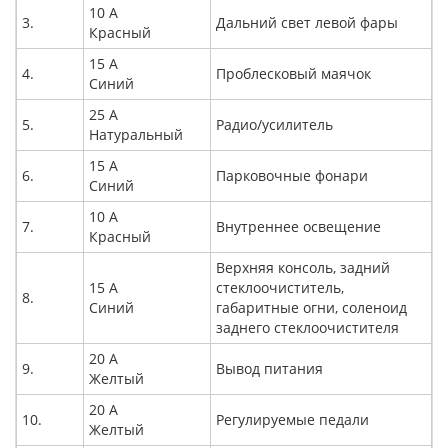
10 А
3.
Дальний свет левой фары
Красный
15 А
4.
Проблесковый маячок
Синий
25 А
5.
Радио/усилитель
Натуральный
15 А
6.
Парковочные фонари
Синий
10 А
7.
Внутреннее освещение
Красный
Верхняя консоль, задний
15 А
стеклоочиститель,
8.
Синий
габаритные огни, соленоид
заднего стеклоочистителя
20 А
9.
Вывод питания
Желтый
20 А
10.
Регулируемые педали
Желтый