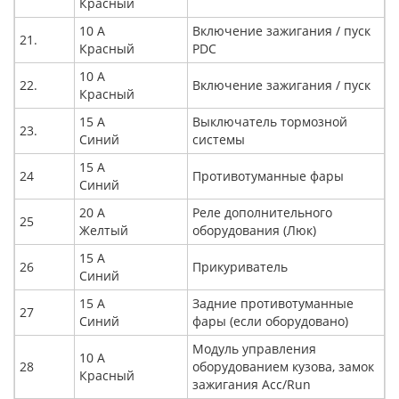
Красный
10 А
Включение зажигания / пуск
21.
Красный
PDC
10 А
22.
Включение зажигания / пуск
Красный
15 А
Выключатель тормозной
23.
Синий
системы
15 А
24
Противотуманные фары
Синий
20 А
Реле дополнительного
25
Желтый
оборудования (Люк)
15 А
26
Прикуриватель
Синий
15 А
Задние противотуманные
27
Синий
фары (если оборудовано)
Модуль управления
10 А
28
оборудованием кузова, замок
Красный
зажигания Acc/Run