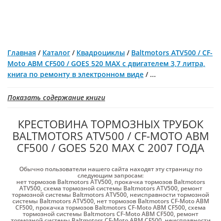
Главная
/
Каталог
/
Квадроциклы
/
Baltmotors ATV500 / CF-
Moto ABM CF500 / GOES 520 MAX c двигателем 3,7 литра,
книга по ремонту в электронном виде
/
...
Показать содержание книги
КРЕСТОВИНА ТОРМОЗНЫХ ТРУБОК
BALTMOTORS ATV500 / CF-MOTO ABM
CF500 / GOES 520 MAX С 2007 ГОДА
Обычно пользователи нашего сайта находят эту страницу по
следующим запросам:
нет тормозов Baltmotors ATV500
,
прокачка тормозов Baltmotors
ATV500
,
схема тормозной системы Baltmotors ATV500
,
ремонт
тормозной системы Baltmotors ATV500
,
неисправности тормозной
системы Baltmotors ATV500
,
нет тормозов Baltmotors CF-Moto ABM
CF500
,
прокачка тормозов Baltmotors CF-Moto ABM CF500
,
схема
тормозной системы Baltmotors CF-Moto ABM CF500
,
ремонт
тормозной системы Baltmotors CF-Moto ABM CF500
,
неисправности