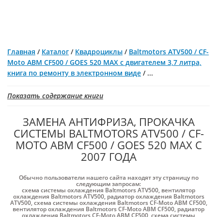
Главная
/
Каталог
/
Квадроциклы
/
Baltmotors ATV500 / CF-
Moto ABM CF500 / GOES 520 MAX c двигателем 3,7 литра,
книга по ремонту в электронном виде
/
...
Показать содержание книги
ЗАМЕНА АНТИФРИЗА, ПРОКАЧКА
СИСТЕМЫ BALTMOTORS ATV500 / CF-
MOTO ABM CF500 / GOES 520 MAX С
2007 ГОДА
Обычно пользователи нашего сайта находят эту страницу по
следующим запросам:
схема системы охлаждения Baltmotors ATV500
,
вентилятор
охлаждения Baltmotors ATV500
,
радиатор охлаждения Baltmotors
ATV500
,
схема системы охлаждения Baltmotors CF-Moto ABM CF500
,
вентилятор охлаждения Baltmotors CF-Moto ABM CF500
,
радиатор
охлаждения Baltmotors CF-Moto ABM CF500
,
схема системы