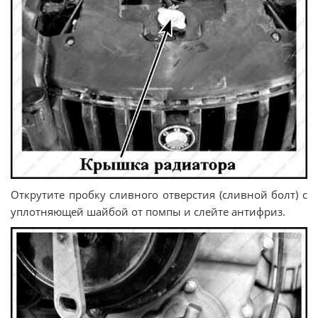
Открутите пробку сливного отверстия (сливной болт) с
уплотняющей шайбой от помпы и слейте антифриз.