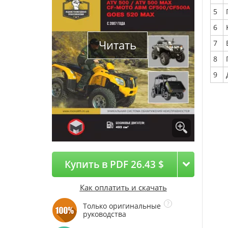
5
6
Читать
7
8
9
Купить в PDF 26.43 $
Как оплатить и скачать
Только оригинальные
руководства