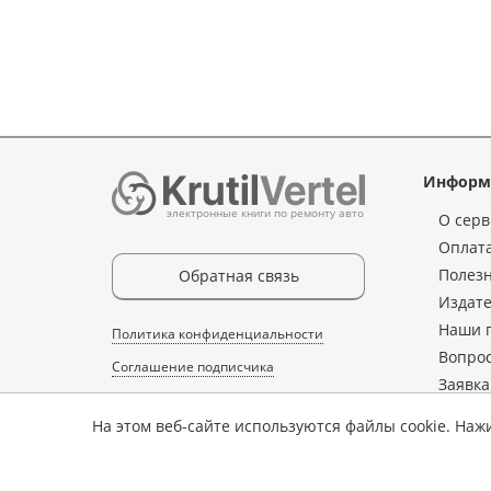
Информ
электронные книги по ремонту авто
О серв
Оплата
Полез
Обратная связь
Издате
Наши 
Политика конфиденциальности
Вопрос
Соглашение подписчика
Заявка
Условия возврата
книги
На этом веб-сайте используются файлы cookie. Наж
Конта