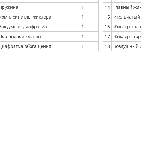
Пружина
1
14
Главный жик
Комплект иглы жиклера
1
15
Игольчатый 
Вакуумная диафрагма
1
16
Жиклер холос
Поршневой клапан
1
17
Жиклер стар
Диафрагма обогащения
1
18
Воздушный ж