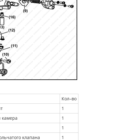
Кол–во
нт
1
 камера
1
1
ольчатого клапана
1