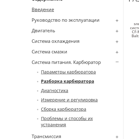
Введение
Руководство по эксплуатации
эл
сист
Двигатель
CF-
Bal
Система охлаждения
Система смазки
Система питания. Карбюратор
Параметры карбюратора
Разборка карбюратора
Диагностика
Измерение и регулировка
Сборка карбюратора
Проблемы и способы их
устранения
Трансмиссия