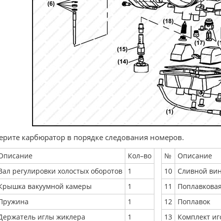
ерите карбюратор в порядке следования номеров.
Описание
Кол–во
№
Описание
Вал регулировки холостых оборотов
1
10
Сливной ви
Крышка вакуумной камеры
1
11
Поплавковая
Пружина
1
12
Поплавок
Держатель иглы жиклера
1
13
Комплект иг