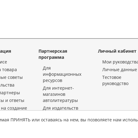
ация
Партнерская
Личный кабинет
программа
исе
Мои руководств
Для
 товара
Личные данные
информационных
ные советы
Тестовое
ресурсов
руководство
льства
Для интернет-
партнеры
магазинов
ы и ответы
автолитературы
 на создание
Для издательств
Для интернет-
имая ПРИНЯТЬ или оставаясь на нем, вы позволяете нам исполь
кты
магазинов
автозапчастей