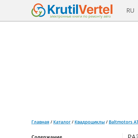
RU
электронные книги по ремонту авто
Главная
/
Каталог
/
Квадроциклы
/
Baltmotors A
РА
Содержание