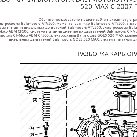
520 MAX С 2007 
Обычно пользователи нашего сайта находят эту стр
ектросхема Baltmotors ATV500
,
моменты затяжки Baltmotors ATV500
,
систе
ема питания дизельных двигателей Baltmotors ATV500
,
электросхема Balt
Moto ABM CF500
,
система питания дизельных двигателей Baltmotors CF-M
tmotors CF-Moto ABM CF500
,
электросхема Baltmotors GOES 520 MAX
,
момен
дизельных двигателей Baltmotors GOES 520 MAX
,
система питания д
РАЗБОРКА КАРБЮР