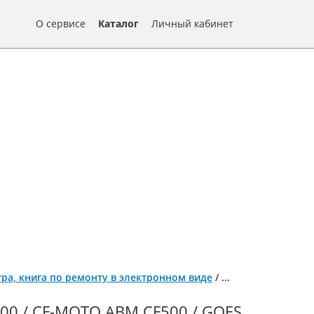
О сервисе
Каталог
Личный кабинет
итра, книга по ремонту в электронном виде
/
...
0 / CF-MOTO ABM CF500 / GOES