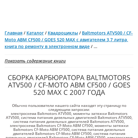
Главная
/
Каталог
/
Квадроциклы
/
Baltmotors ATV500 / CF-
Moto ABM CF500 / GOES 520 MAX c двигателем 3,7 литра,
книга по ремонту в электронном виде
/
...
Показать содержание книги
СБОРКА КАРБЮРАТОРА BALTMOTORS
ATV500 / CF-MOTO ABM CF500 / GOES
520 MAX С 2007 ГОДА
Обычно пользователи нашего сайта находят эту страницу по
следующим запросам:
электросхема Baltmotors ATV500
,
моменты затяжки Baltmotors
ATV500
,
система питания дизельных двигателей Baltmotors ATV500
,
система питания дизельных двигателей Baltmotors ATV500
,
электросхема Baltmotors CF-Moto ABM CF500
,
моменты затяжки
Baltmotors CF-Moto ABM CF500
,
система питания дизельных
двигателей Baltmotors CF-Moto ABM CF500
,
система питания
дизельных двигателей Baltmotors CF-Moto ABM CF500
,
электросхема