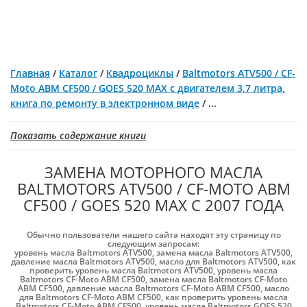
Главная
/
Каталог
/
Квадроциклы
/
Baltmotors ATV500 / CF-
Moto ABM CF500 / GOES 520 MAX c двигателем 3,7 литра,
книга по ремонту в электронном виде
/
...
Показать содержание книги
ЗАМЕНА МОТОРНОГО МАСЛА
BALTMOTORS ATV500 / CF-MOTO ABM
CF500 / GOES 520 MAX С 2007 ГОДА
Обычно пользователи нашего сайта находят эту страницу по
следующим запросам:
уровень масла Baltmotors ATV500
,
замена масла Baltmotors ATV500
,
давление масла Baltmotors ATV500
,
масло для Baltmotors ATV500
,
как
проверить уровень масла Baltmotors ATV500
,
уровень масла
Baltmotors CF-Moto ABM CF500
,
замена масла Baltmotors CF-Moto
ABM CF500
,
давление масла Baltmotors CF-Moto ABM CF500
,
масло
для Baltmotors CF-Moto ABM CF500
,
как проверить уровень масла
Baltmotors CF-Moto ABM CF500
,
уровень масла Baltmotors GOES 520