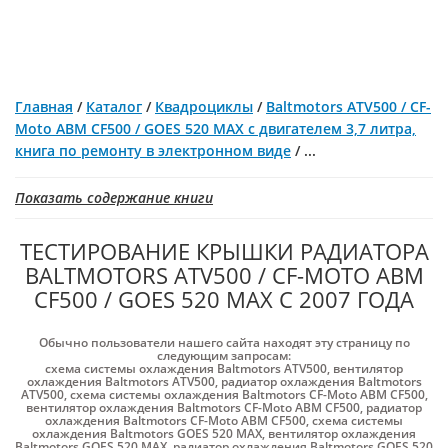
Главная
/
Каталог
/
Квадроциклы
/
Baltmotors ATV500 / CF-
Moto ABM CF500 / GOES 520 MAX c двигателем 3,7 литра,
книга по ремонту в электронном виде
/
...
Показать содержание книги
ТЕСТИРОВАНИЕ КРЫШКИ РАДИАТОРА
BALTMOTORS ATV500 / CF-MOTO ABM
CF500 / GOES 520 MAX С 2007 ГОДА
Обычно пользователи нашего сайта находят эту страницу по
следующим запросам:
схема системы охлаждения Baltmotors ATV500
,
вентилятор
охлаждения Baltmotors ATV500
,
радиатор охлаждения Baltmotors
ATV500
,
схема системы охлаждения Baltmotors CF-Moto ABM CF500
,
вентилятор охлаждения Baltmotors CF-Moto ABM CF500
,
радиатор
охлаждения Baltmotors CF-Moto ABM CF500
,
схема системы
охлаждения Baltmotors GOES 520 MAX
,
вентилятор охлаждения
Baltmotors GOES 520 MAX
,
радиатор охлаждения Baltmotors GOES 520