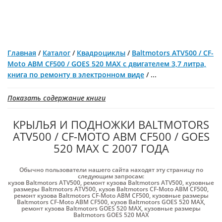
Главная
/
Каталог
/
Квадроциклы
/
Baltmotors ATV500 / CF-
Moto ABM CF500 / GOES 520 MAX c двигателем 3,7 литра,
книга по ремонту в электронном виде
/
...
Показать содержание книги
КРЫЛЬЯ И ПОДНОЖКИ BALTMOTORS
ATV500 / CF-MOTO ABM CF500 / GOES
520 MAX С 2007 ГОДА
Обычно пользователи нашего сайта находят эту страницу по
следующим запросам:
кузов Baltmotors ATV500
,
ремонт кузова Baltmotors ATV500
,
кузовные
размеры Baltmotors ATV500
,
кузов Baltmotors CF-Moto ABM CF500
,
ремонт кузова Baltmotors CF-Moto ABM CF500
,
кузовные размеры
Baltmotors CF-Moto ABM CF500
,
кузов Baltmotors GOES 520 MAX
,
ремонт кузова Baltmotors GOES 520 MAX
,
кузовные размеры
Baltmotors GOES 520 MAX