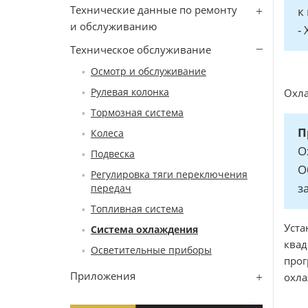
Технические данные по ремонту
к
и обслуживанию
-
Техническое обслуживание
Осмотр и обслуживание
Рулевая колонка
Охла
Тормозная система
П
Колеса
О
Подвеска
О
Регулировка тяги переключения
з
передач
Топливная система
Уста
Система охлаждения
квад
Осветительные приборы
прог
Приложения
охла