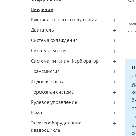
Введение
Руководство по эксплуатации
схе
Двигатель
охл
Система охлаждения
Система смазки
Система питания. Карбюратор
П
Трансмиссия
-
Ходовая часть
у
к
Тормозная система
б
Рулевое управление
о
Рама
-
Электрооборудование
е
квадроцикла
с