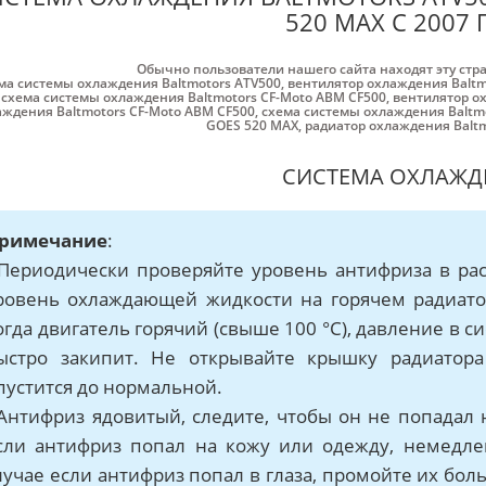
520 MAX С 2007 
Обычно пользователи нашего сайта находят эту стр
ма системы охлаждения Baltmotors ATV500
,
вентилятор охлаждения Baltm
схема системы охлаждения Baltmotors CF-Moto ABM CF500
,
вентилятор о
аждения Baltmotors CF-Moto ABM CF500
,
схема системы охлаждения Baltm
GOES 520 MAX
,
радиатор охлаждения Balt
СИСТЕМА ОХЛАЖД
римечание
:
 Периодически проверяйте уровень антифриза в ра
ровень охлаждающей жидкости на горячем радиатор
огда двигатель горячий (свыше 100 °C), давление в 
ыстро закипит. Не открывайте крышку радиатора
пустится до нормальной.
 Антифриз ядовитый, следите, чтобы он не попадал н
сли антифриз попал на кожу или одежду, немедл
лучае если антифриз попал в глаза, промойте их бо