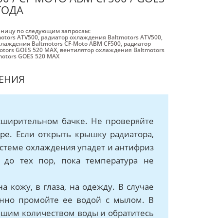
ГОДА
аницу по следующим запросам:
otors ATV500
,
радиатор охлаждения Baltmotors ATV500
,
хлаждения Baltmotors CF-Moto ABM CF500
,
радиатор
otors GOES 520 MAX
,
вентилятор охлаждения Baltmotors
motors GOES 520 MAX
ЕНИЯ
сширительном бачке. Не проверяйте
е. Если открыть крышку радиатора,
системе охлаждения упадет и антифриз
 до тех пор, пока температура не
а кожу, в глаза, на одежду. В случае
енно промойте ее водой с мылом. В
льшим количеством воды и обратитесь