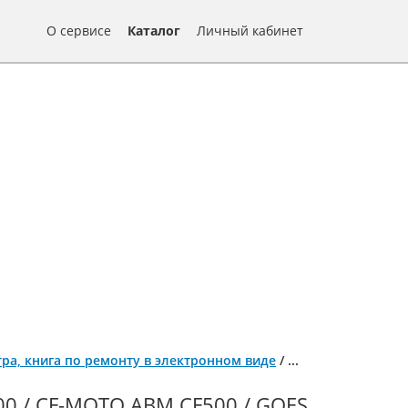
О сервисе
Каталог
Личный кабинет
итра, книга по ремонту в электронном виде
/
...
 / CF-MOTO ABM CF500 / GOES