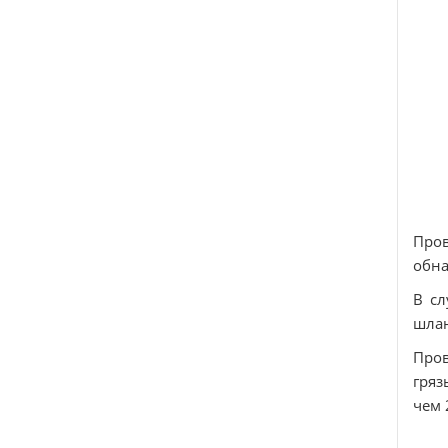
Про
обна
В сл
шлан
Пров
гряз
чем 