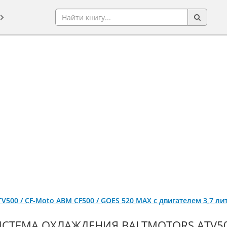
TV500 / CF-Moto ABM CF500 / GOES 520 MAX c двигателем 3,7 л
СТЕМА ОХЛАЖДЕНИЯ BALTMOTORS ATV500