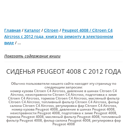
Главная
/
Каталог
/
Citroen
/
Peugeot 4008 / Citroen C4
Aircross с 2012 года, книга по ремонту в электронном
виде
/
...
Показать содержание книги
СИДЕНЬЯ PEUGEOT 4008 С 2012 ГОДА
Обычно пользователи нашего сайта находят эту страницу по
следующим запросам:
номер кузова Citroen C4 Aircross
,
давление в шинах Citroen C4
Aircross
,
неисправности Citroen C4 Aircross
,
подготовка к зиме
Citroen C4 Aircross
,
тормоза Citroen C4 Aircross
,
масляный фильтр
Citroen C4 Aircross
,
топливный фильтр Citroen C4 Aircross
,
фильр
салона Citroen C4 Aircross
,
регулировка фар Citroen C4 Aircross
,
номер кузова Peugeot 4008
,
давление в шинах Peugeot 4008
,
неисправности Peugeot 4008
,
подготовка к зиме Peugeot 4008
,
тормоза Peugeot 4008
,
масляный фильтр Peugeot 4008
,
топливный
фильтр Peugeot 4008
,
фильр салона Peugeot 4008
,
регулировка фар
Peugeot 4008