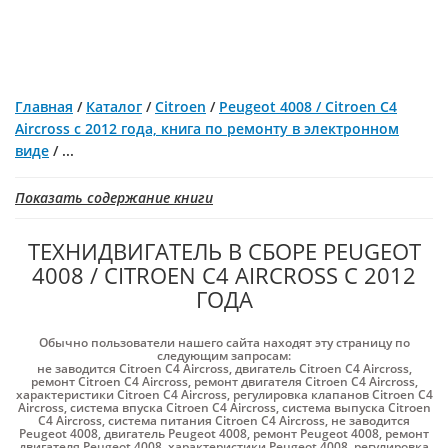
Главная
/
Каталог
/
Citroen
/
Peugeot 4008 / Citroen C4
Aircross с 2012 года, книга по ремонту в электронном
виде
/
...
Показать содержание книги
ТЕХНИДВИГАТЕЛЬ В СБОРЕ PEUGEOT
4008 / CITROEN C4 AIRCROSS С 2012
ГОДА
Обычно пользователи нашего сайта находят эту страницу по
следующим запросам:
не заводится Citroen C4 Aircross
,
двигатель Citroen C4 Aircross
,
ремонт Citroen C4 Aircross
,
ремонт двигателя Citroen C4 Aircross
,
характеристики Citroen C4 Aircross
,
регулировка клапанов Citroen C4
Aircross
,
система впуска Citroen C4 Aircross
,
система выпуска Citroen
C4 Aircross
,
система питания Citroen C4 Aircross
,
не заводится
Peugeot 4008
,
двигатель Peugeot 4008
,
ремонт Peugeot 4008
,
ремонт
двигателя Peugeot 4008
,
характеристики Peugeot 4008
,
регулировка