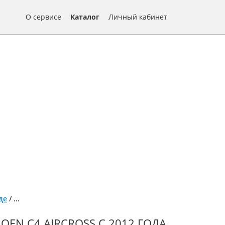
О сервисе
Каталог
Личный кабинет
де
/
...
OEN C4 AIRCROSS С 2012 ГОДА