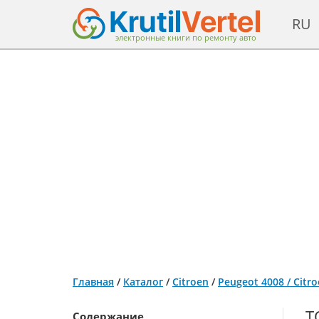
RU
электронные книги по ремонту авто
Главная
/
Каталог
/
Citroen
/
Peugeot 4008 / Citr
Т
Содержание