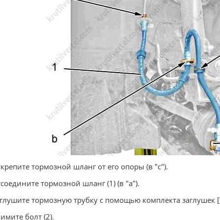
ткрепите тормозной шланг от его опоры (в "c").
тсоедините тормозной шланг (1) (в "a").
аглушите тормозную трубку с помощью комплекта заглушек [
нимите болт (2).