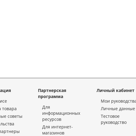
ация
Партнерская
Личный кабинет
программа
исе
Мои руководств
Для
 товара
Личные данные
информационных
ные советы
Тестовое
ресурсов
руководство
льства
Для интернет-
партнеры
магазинов