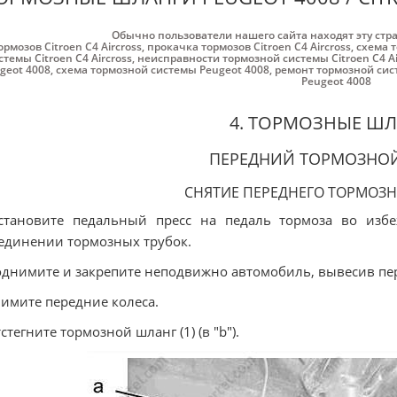
Обычно пользователи нашего сайта находят эту стр
ормозов Citroen C4 Aircross
,
прокачка тормозов Citroen C4 Aircross
,
схема т
стемы Citroen C4 Aircross
,
неисправности тормозной системы Citroen C4 Ai
geot 4008
,
схема тормозной системы Peugeot 4008
,
ремонт тормозной сис
Peugeot 4008
4. ТОРМОЗНЫЕ Ш
ПЕРЕДНИЙ ТОРМОЗНО
СНЯТИЕ ПЕРЕДНЕГО ТОРМОЗ
Установите педальный пресс на педаль тормоза во изб
единении тормозных трубок.
однимите и закрепите неподвижно автомобиль, вывесив пе
нимите передние колеса.
тстегните тормозной шланг (1) (в "b").