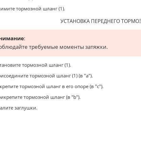
нимите тормозной шланг (1).
УСТАНОВКА ПЕРЕДНЕГО ТОРМО
нимание
:
облюдайте требуемые моменты затяжки.
становите тормозной шланг (1).
рисоедините тормозной шланг (1) (в "a").
акрепите тормозной шланг в его опоре (в "c").
рикрепите тормозной шланг (в "b").
далите заглушки.