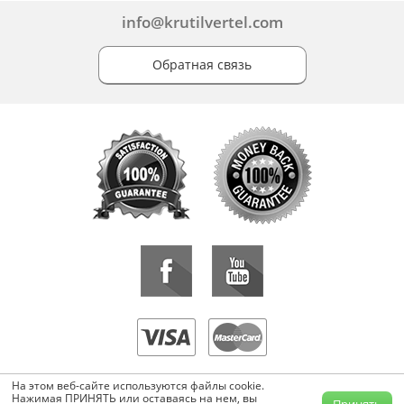
info@krutilvertel.com
Обратная связь
«KrutilVertel» © 2015-2026 Все права защищены.
На этом веб-сайте используются файлы cookie.
Копирование, перепечатка, либо использование материалов данной
Нажимая ПРИНЯТЬ или оставаясь на нем, вы
Принять