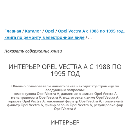
Главная
/
Каталог
/
Opel
/
Opel Vectra A с 1988 по 1995 год,
книга по ремонту в электронном виде
/
...
Показать содержание книги
ИНТЕРЬЕР OPEL VECTRA A С 1988 ПО
1995 ГОД
Обычно пользователи нашего сайта находят эту страницу по
следующим запросам:
номер кузова Opel Vectra A
,
давление в шинах Opel Vectra A
,
неисправности Opel Vectra A
,
подготовка к зиме Opel Vectra A
,
тормоза Opel Vectra A
,
масляный фильтр Opel Vectra A
,
топливный
фильтр Opel Vectra A
,
фильр салона Opel Vectra A
,
регулировка фар
Opel Vectra A
ИНТЕРЬЕР