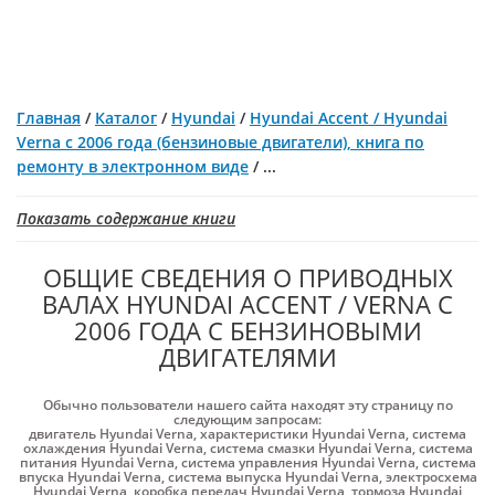
Главная
/
Каталог
/
Hyundai
/
Hyundai Accent / Hyundai
Verna с 2006 года (бензиновые двигатели), книга по
ремонту в электронном виде
/
...
Показать содержание книги
ОБЩИЕ СВЕДЕНИЯ О ПРИВОДНЫХ
ВАЛАХ HYUNDAI ACCENT / VERNA С
2006 ГОДА С БЕНЗИНОВЫМИ
ДВИГАТЕЛЯМИ
Обычно пользователи нашего сайта находят эту страницу по
следующим запросам:
двигатель Hyundai Verna
,
характеристики Hyundai Verna
,
система
охлаждения Hyundai Verna
,
система смазки Hyundai Verna
,
система
питания Hyundai Verna
,
система управления Hyundai Verna
,
система
впуска Hyundai Verna
,
система выпуска Hyundai Verna
,
электросхема
Hyundai Verna
,
коробка передач Hyundai Verna
,
тормоза Hyundai