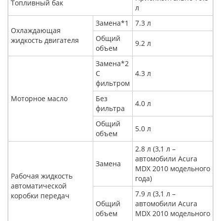
Топливный бак
л
Замена*1
7.3 л
Охлаждающая
Общий
жидкость двигателя
9.2 л
объем
Замена*2
С
4.3 л
фильтром
Моторное масло
Без
4.0 л
фильтра
Общий
5.0 л
объем
2.8 л (3,1 л –
автомобили Acura
Замена
MDX 2010 модельного
Рабочая жидкость
года)
автоматической
7.9 л (3,1 л –
коробки передач
Общий
автомобили Acura
объем
MDX 2010 модельного