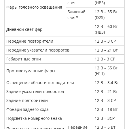
свет
(HB3)
Фары головного освещения
Ближний
12 В – 35 Вт
свет*
(D2S)
12 В – 60 Вт
Дневной свет фар
(HB3)
Передние повторители
12 В – 3 CP
Передние указатели поворотов
12 В – 21 Вт
Габаритные огни
12 В - 3 CP
12 В – 55 Вт
Противотуманные фары
(H11)
Освещение области ног водителя
12 В – 3.4 Вт
Задние указатели поворотов
12 В – 21 Вт
Задние повторители
12 В – 3 СР
Фонари заднего хода
12 В – 18 Вт
Подсветка номерного знака
12 В – 3СР
Передние
12 В – 5 Вт
Персональные штурманские