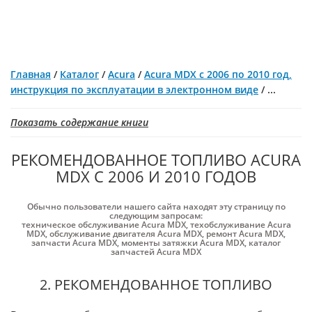
Главная
/
Каталог
/
Acura
/
Acura MDX с 2006 по 2010 год,
инструкция по эксплуатации в электронном виде
/
...
Показать содержание книги
РЕКОМЕНДОВАННОЕ ТОПЛИВО ACURA
MDX С 2006 И 2010 ГОДОВ
Обычно пользователи нашего сайта находят эту страницу по
следующим запросам:
техническое обслуживание Acura MDX
,
техобслуживание Acura
MDX
,
обслуживание двигателя Acura MDX
,
ремонт Acura MDX
,
запчасти Acura MDX
,
моменты затяжки Acura MDX
,
каталог
запчастей Acura MDX
2. РЕКОМЕНДОВАННОЕ ТОПЛИВО