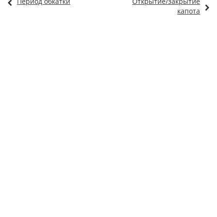
Период обкатки
Открытие/закрытие
капота