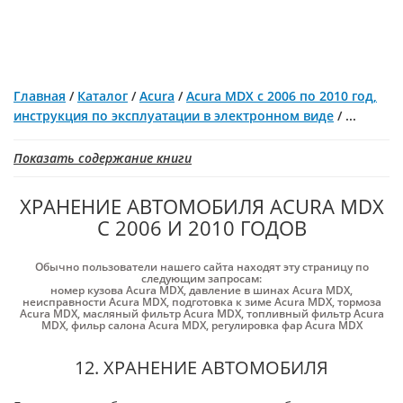
Главная
/
Каталог
/
Acura
/
Acura MDX с 2006 по 2010 год,
инструкция по эксплуатации в электронном виде
/
...
Показать содержание книги
ХРАНЕНИЕ АВТОМОБИЛЯ ACURA MDX
С 2006 И 2010 ГОДОВ
Обычно пользователи нашего сайта находят эту страницу по
следующим запросам:
номер кузова Acura MDX
,
давление в шинах Acura MDX
,
неисправности Acura MDX
,
подготовка к зиме Acura MDX
,
тормоза
Acura MDX
,
масляный фильтр Acura MDX
,
топливный фильтр Acura
MDX
,
фильр салона Acura MDX
,
регулировка фар Acura MDX
12. ХРАНЕНИЕ АВТОМОБИЛЯ