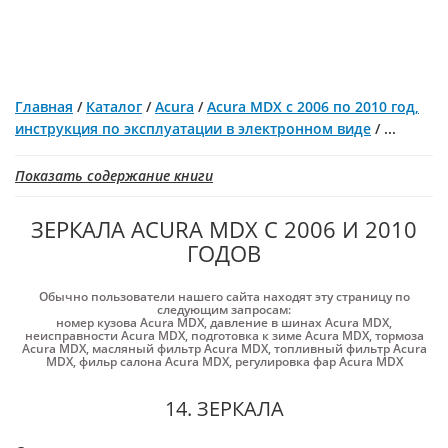
Главная
/
Каталог
/
Acura
/
Acura MDX с 2006 по 2010 год,
инструкция по эксплуатации в электронном виде
/
...
Показать содержание книги
ЗЕРКАЛА ACURA MDX С 2006 И 2010
ГОДОВ
Обычно пользователи нашего сайта находят эту страницу по
следующим запросам:
номер кузова Acura MDX
,
давление в шинах Acura MDX
,
неисправности Acura MDX
,
подготовка к зиме Acura MDX
,
тормоза
Acura MDX
,
масляный фильтр Acura MDX
,
топливный фильтр Acura
MDX
,
фильр салона Acura MDX
,
регулировка фар Acura MDX
14. ЗЕРКАЛА