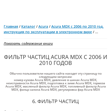
Главная
/
Каталог
/
Acura
/
Acura MDX с 2006 по 2010 год,
инструкция по эксплуатации в электронном виде
/
...
Показать содержание книги
ФИЛЬТР ЧАСТИЦ ACURA MDX С 2006 И
2010 ГОДОВ
Обычно пользователи нашего сайта находят эту страницу по
следующим запросам:
номер кузова Acura MDX
,
давление в шинах Acura MDX
,
неисправности Acura MDX
,
подготовка к зиме Acura MDX
,
тормоза
Acura MDX
,
масляный фильтр Acura MDX
,
топливный фильтр Acura
MDX
,
фильр салона Acura MDX
,
регулировка фар Acura MDX
6. ФИЛЬТР ЧАСТИЦ