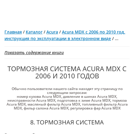
Главная
/
Каталог
/
Acura
/
Acura MDX с 2006 по 2010 год,
инструкция по эксплуатации в электронном виде
/
...
Показать содержание книги
ТОРМОЗНАЯ СИСТЕМА ACURA MDX С
2006 И 2010 ГОДОВ
Обычно пользователи нашего сайта находят эту страницу по
следующим запросам:
номер кузова Acura MDX
,
давление в шинах Acura MDX
,
неисправности Acura MDX
,
подготовка к зиме Acura MDX
,
тормоза
Acura MDX
,
масляный фильтр Acura MDX
,
топливный фильтр Acura
MDX
,
фильр салона Acura MDX
,
регулировка фар Acura MDX
8. ТОРМОЗНАЯ СИСТЕМА