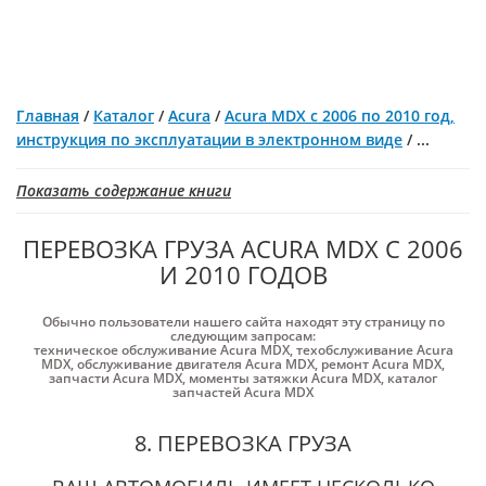
Главная
/
Каталог
/
Acura
/
Acura MDX с 2006 по 2010 год,
инструкция по эксплуатации в электронном виде
/
...
Показать содержание книги
ПЕРЕВОЗКА ГРУЗА ACURA MDX С 2006
И 2010 ГОДОВ
Обычно пользователи нашего сайта находят эту страницу по
следующим запросам:
техническое обслуживание Acura MDX
,
техобслуживание Acura
MDX
,
обслуживание двигателя Acura MDX
,
ремонт Acura MDX
,
запчасти Acura MDX
,
моменты затяжки Acura MDX
,
каталог
запчастей Acura MDX
8. ПЕРЕВОЗКА ГРУЗА