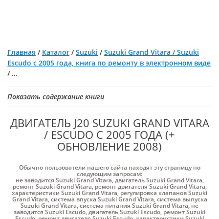
Главная
/
Каталог
/
Suzuki
/
Suzuki Grand Vitara / Suzuki
Escudo с 2005 года, книга по ремонту в электронном виде
/
...
Показать содержание книги
ДВИГАТЕЛЬ J20 SUZUKI GRAND VITARA
/ ESCUDO С 2005 ГОДА (+
ОБНОВЛЕНИЕ 2008)
Обычно пользователи нашего сайта находят эту страницу по
следующим запросам:
не заводится Suzuki Grand Vitara
,
двигатель Suzuki Grand Vitara
,
ремонт Suzuki Grand Vitara
,
ремонт двигателя Suzuki Grand Vitara
,
характеристики Suzuki Grand Vitara
,
регулировка клапанов Suzuki
Grand Vitara
,
система впуска Suzuki Grand Vitara
,
система выпуска
Suzuki Grand Vitara
,
система питания Suzuki Grand Vitara
,
не
заводится Suzuki Escudo
,
двигатель Suzuki Escudo
,
ремонт Suzuki
Escudo
,
ремонт двигателя Suzuki Escudo
,
характеристики Suzuki