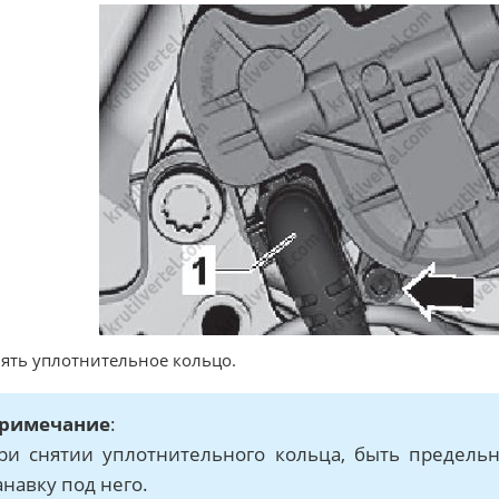
нять уплотнительное кольцо.
римечание
:
ри снятии уплотнительного кольца, быть предель
анавку под него.