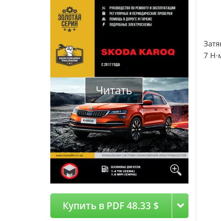
Затя
7 Н
·
Читать
Купить в PDF 48.33 $