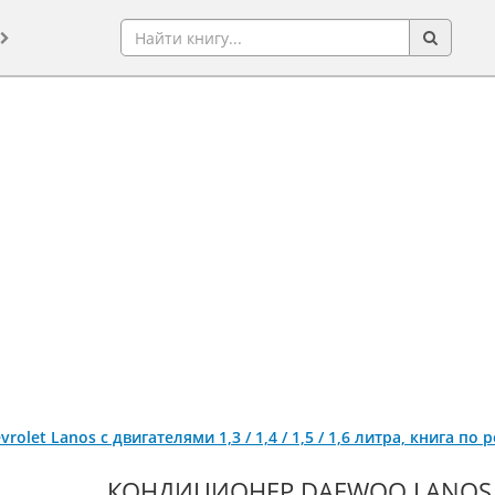
rolet Lanos c двигателями 1,3 / 1,4 / 1,5 / 1,6 литра, книга п
КОНДИЦИОНЕР DAEWOO LANOS /