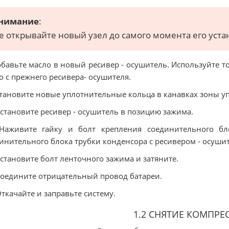
нимание
:
е открывайте новый узел до самого момента его уста
обавьте масло в новый ресивер - осушитель. Используйте т
о с прежнего ресивера- осушителя.
становите новые уплотнительные кольца в канавках зоны у
Установите ресивер - осушитель в позицию зажима.
 Наживите гайку и болт крепления соединительного бл
инительного блока трубки конденсора с ресивером - осушит
Установите болт ленточного зажима и затяните.
Соедините отрицательный провод батареи.
Откачайте и заправьте систему.
1.2 СНЯТИЕ КОМПРЕ