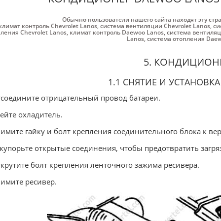
Обычно пользователи нашего сайта находят эту стр
климат контроль Chevrolet Lanos
,
система вентиляции Chevrolet Lanos
,
си
ления Chevrolet Lanos
,
климат контроль Daewoo Lanos
,
система вентиляц
Lanos
,
система отопления Daew
5. КОНДИЦИОН
1.1 СНЯТИЕ И УСТАНОВКА
тсоедините отрицательный провод батареи.
лейте охладитель.
нимите гайку и болт крепления соединительного блока к ве
акупорьте открытые соединения, чтобы предотвратить загря
ткрутите болт крепления ленточного зажима ресивера.
нимите ресивер.