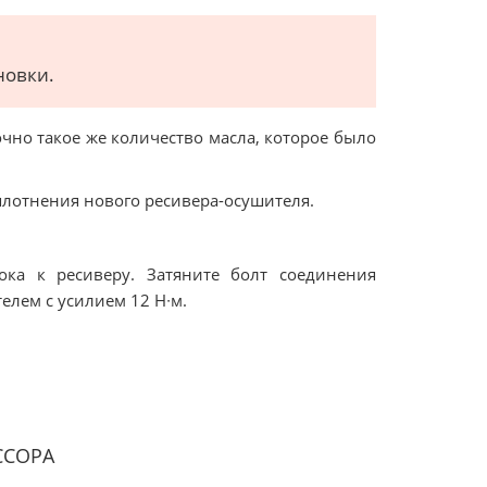
новки.
очно такое же количество масла, которое было
плотнения нового ресивера-осушителя.
ока к ресиверу. Затяните болт соединения
елем с усилием 12 Н∙м.
ССОРА