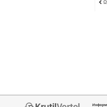
О
Информ