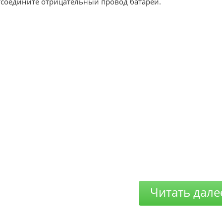
тсоедините отрицательный провод батареи.
Читать дале