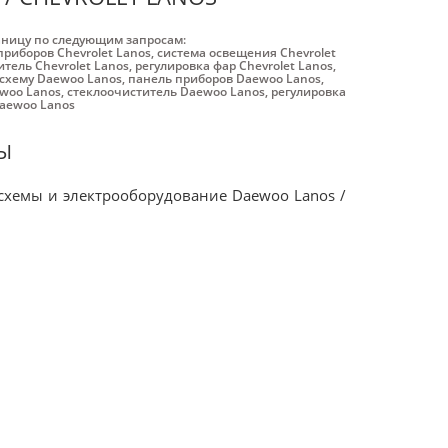
аницу по следующим запросам:
приборов Chevrolet Lanos
,
система освещения Chevrolet
тель Chevrolet Lanos
,
регулировка фар Chevrolet Lanos
,
осхему Daewoo Lanos
,
панель приборов Daewoo Lanos
,
woo Lanos
,
стеклоочиститель Daewoo Lanos
,
регулировка
aewoo Lanos
Ы
осхемы и электрооборудование Daewoo Lanos /