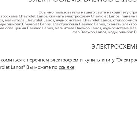
Обычно пользователи нашего сайта находят эту стр
ктросхема Chevrolet Lanos
,
скачать электросхему Chevrolet Lanos
,
панель 
os
,
магнитола Chevrolet Lanos
,
аудиосистема Chevrolet Lanos
,
стеклоочисти
оды ошибок Chevrolet Lanos
,
электросхема Daewoo Lanos
,
скачать электр
ма освещения Daewoo Lanos
,
магнитола Daewoo Lanos
,
аудиосистема Dae
фар Daewoo Lanos
,
коды ошибок D
ЭЛЕКТРОСХЕМ
комиться с перечнем электросхем и купить книгу "Электр
rolet Lanos" Вы можете по
ссылке
.