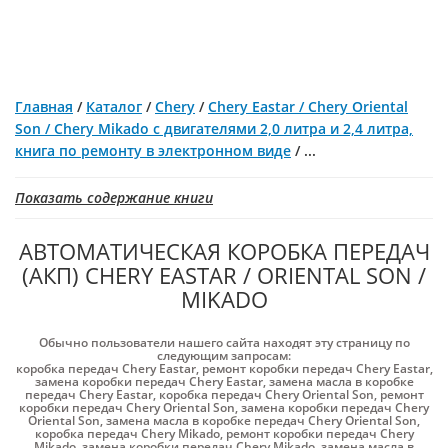
Главная
/
Каталог
/
Chery
/
Chery Eastar / Chery Oriental
Son / Chery Mikado c двигателями 2,0 литра и 2,4 литра,
книга по ремонту в электронном виде
/
...
Показать содержание книги
АВТОМАТИЧЕСКАЯ КОРОБКА ПЕРЕДАЧ
(АКП) CHERY EASTAR / ORIENTAL SON /
MIKADO
Обычно пользователи нашего сайта находят эту страницу по
следующим запросам:
коробка передач Chery Eastar
,
ремонт коробки передач Chery Eastar
,
замена коробки передач Chery Eastar
,
замена масла в коробке
передач Chery Eastar
,
коробка передач Chery Oriental Son
,
ремонт
коробки передач Chery Oriental Son
,
замена коробки передач Chery
Oriental Son
,
замена масла в коробке передач Chery Oriental Son
,
коробка передач Chery Mikado
,
ремонт коробки передач Chery
Mikado
,
замена коробки передач Chery Mikado
,
замена масла в