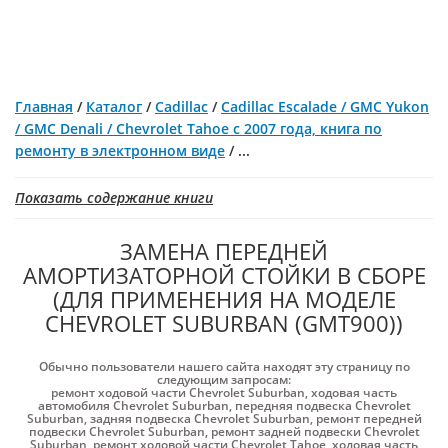
Главная
/
Каталог
/
Cadillac
/
Cadillaс Escalade / GMC Yukon
/ GMC Denali / Chevrolet Tahoe с 2007 года, книга по
ремонту в электронном виде
/
...
Показать содержание книги
ЗАМЕНА ПЕРЕДНЕЙ
АМОРТИЗАТОРНОЙ СТОЙКИ В СБОРЕ
(ДЛЯ ПРИМЕНЕНИЯ НА МОДЕЛЕ
CHEVROLET SUBURBAN (GMT900))
Обычно пользователи нашего сайта находят эту страницу по
следующим запросам:
ремонт ходовой части Chevrolet Suburban
,
ходовая часть
автомобиля Chevrolet Suburban
,
передняя подвеска Chevrolet
Suburban
,
задняя подвеска Chevrolet Suburban
,
ремонт передней
подвески Chevrolet Suburban
,
ремонт задней подвески Chevrolet
Suburban
,
ремонт ходовой части Chevrolet Tahoe
,
ходовая часть