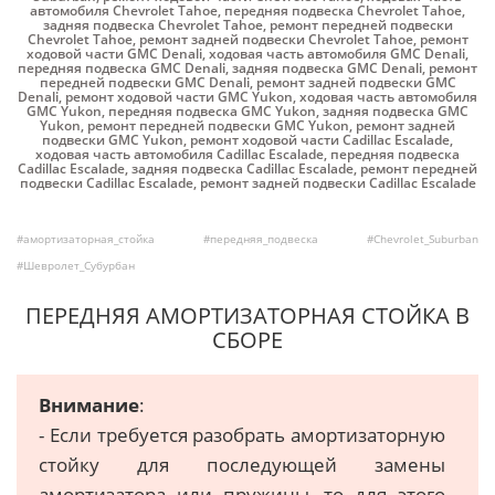
автомобиля Chevrolet Tahoe
,
передняя подвеска Chevrolet Tahoe
,
задняя подвеска Chevrolet Tahoe
,
ремонт передней подвески
Chevrolet Tahoe
,
ремонт задней подвески Chevrolet Tahoe
,
ремонт
ходовой части GMC Denali
,
ходовая часть автомобиля GMC Denali
,
передняя подвеска GMC Denali
,
задняя подвеска GMC Denali
,
ремонт
передней подвески GMC Denali
,
ремонт задней подвески GMC
Denali
,
ремонт ходовой части GMC Yukon
,
ходовая часть автомобиля
GMC Yukon
,
передняя подвеска GMC Yukon
,
задняя подвеска GMC
Yukon
,
ремонт передней подвески GMC Yukon
,
ремонт задней
подвески GMC Yukon
,
ремонт ходовой части Cadillac Escalade
,
ходовая часть автомобиля Cadillac Escalade
,
передняя подвеска
Cadillac Escalade
,
задняя подвеска Cadillac Escalade
,
ремонт передней
подвески Cadillac Escalade
,
ремонт задней подвески Cadillac Escalade
#амортизаторная_стойка
#передняя_подвеска
#Chevrolet_Suburban
#Шевролет_Субурбан
ПЕРЕДНЯЯ АМОРТИЗАТОРНАЯ СТОЙКА В
СБОРЕ
Внимание
:
- Если требуется разобрать амортизаторную
стойку для последующей замены
амортизатора или пружины, то для этого