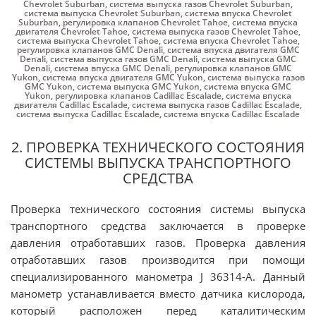
Chevrolet Suburban
,
система выпуска газов Chevrolet Suburban
,
система выпуска Chevrolet Suburban
,
система впуска Chevrolet
Suburban
,
регулировка клапанов Chevrolet Tahoe
,
система впуска
двигателя Chevrolet Tahoe
,
система выпуска газов Chevrolet Tahoe
,
система выпуска Chevrolet Tahoe
,
система впуска Chevrolet Tahoe
,
регулировка клапанов GMC Denali
,
система впуска двигателя GMC
Denali
,
система выпуска газов GMC Denali
,
система выпуска GMC
Denali
,
система впуска GMC Denali
,
регулировка клапанов GMC
Yukon
,
система впуска двигателя GMC Yukon
,
система выпуска газов
GMC Yukon
,
система выпуска GMC Yukon
,
система впуска GMC
Yukon
,
регулировка клапанов Cadillac Escalade
,
система впуска
двигателя Cadillac Escalade
,
система выпуска газов Cadillac Escalade
,
система выпуска Cadillac Escalade
,
система впуска Cadillac Escalade
2. ПРОВЕРКА ТЕХНИЧЕСКОГО СОСТОЯНИЯ
СИСТЕМЫ ВЫПУСКА ТРАНСПОРТНОГО
СРЕДСТВА
Проверка технического состояния системы выпуска
транспортного средства заключается в проверке
давления отработавших газов. Проверка давления
отработавших газов производится при помощи
специализированного манометра J 36314-А. Данный
манометр устанавливается вместо датчика кислорода,
который расположен перед каталитическим