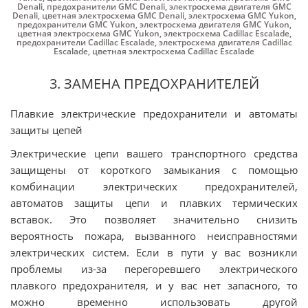
Denali
,
предохранители GMC Denali
,
электросхема двигателя GMC
Denali
,
цветная электросхема GMC Denali
,
электросхема GMC Yukon
,
предохранители GMC Yukon
,
электросхема двигателя GMC Yukon
,
цветная электросхема GMC Yukon
,
электросхема Cadillac Escalade
,
предохранители Cadillac Escalade
,
электросхема двигателя Cadillac
Escalade
,
цветная электросхема Cadillac Escalade
3. ЗАМЕНА ПРЕДОХРАНИТЕЛЕЙ
Плавкие электрические предохранители и автоматы
защиты цепей
Электрические цепи вашего транспортного средства
защищены от короткого замыкания с помощью
комбинации электрических предохранителей,
автоматов защиты цепи и плавких термических
вставок. Это позволяет значительно снизить
вероятность пожара, вызванного неисправностями
электрических систем. Если в пути у вас возникли
проблемы из-за перегоревшего электрического
плавкого предохранителя, и у вас нет запасного, то
можно временно использовать другой