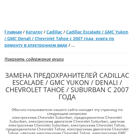
Главная
/
Каталог
/
Cadillac
/
Cadillaс Escalade / GMC Yukon
/ GMC Denali / Chevrolet Tahoe с 2007 года, книга по
ремонту в электронном виде
/
...
Показать содержание книги
ЗАМЕНА ПРЕДОХРАНИТЕЛЕЙ CADILLAС
ESCALADE / GMC YUKON / DENALI /
CHEVROLET TAHOE / SUBURBAN С 2007
ГОДА
Обычно пользователи нашего сайта находят эту страницу по
следующим запросам:
электросхема Chevrolet Suburban
,
предохранители Chevrolet
Suburban
,
электросхема двигателя Chevrolet Suburban
,
цветная
электросхема Chevrolet Suburban
,
электросхема Chevrolet Tahoe
,
предохранители Chevrolet Tahoe
,
электросхема двигателя Chevrolet
Tahoe
,
цветная электросхема Chevrolet Tahoe
,
электросхема GMC