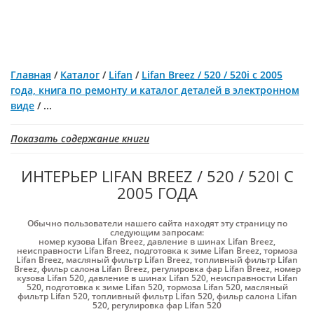
Главная
/
Каталог
/
Lifan
/
Lifan Breez / 520 / 520i с 2005
года, книга по ремонту и каталог деталей в электронном
виде
/
...
Показать содержание книги
ИНТЕРЬЕР LIFAN BREEZ / 520 / 520I С
2005 ГОДА
Обычно пользователи нашего сайта находят эту страницу по
следующим запросам:
номер кузова Lifan Breez
,
давление в шинах Lifan Breez
,
неисправности Lifan Breez
,
подготовка к зиме Lifan Breez
,
тормоза
Lifan Breez
,
масляный фильтр Lifan Breez
,
топливный фильтр Lifan
Breez
,
фильр салона Lifan Breez
,
регулировка фар Lifan Breez
,
номер
кузова Lifan 520
,
давление в шинах Lifan 520
,
неисправности Lifan
520
,
подготовка к зиме Lifan 520
,
тормоза Lifan 520
,
масляный
фильтр Lifan 520
,
топливный фильтр Lifan 520
,
фильр салона Lifan
520
,
регулировка фар Lifan 520