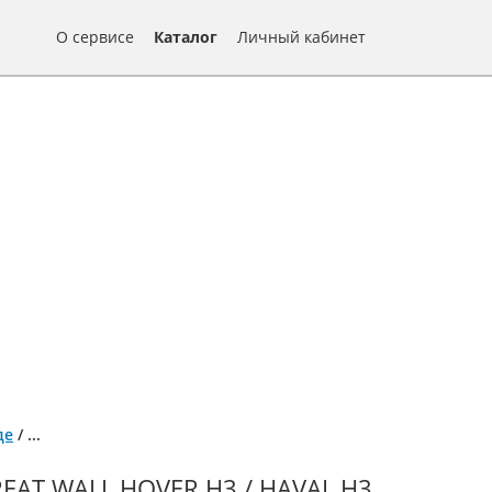
О сервисе
Каталог
Личный кабинет
де
/
...
T WALL HOVER H3 / HAVAL H3