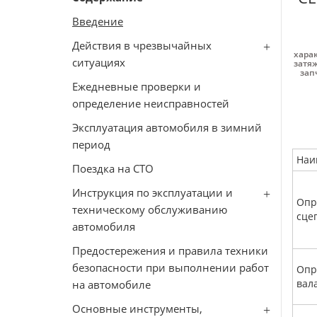
Введение
Действия в чрезвычайных
харак
ситуациях
затяж
зап
Ежедневные проверки и
определение неисправностей
Эксплуатация автомобиля в зимний
период
Наи
Поездка на СТО
Инструкция по эксплуатации и
Опр
техническому обслуживанию
сце
автомобиля
Предостережения и правила техники
безопасности при выполнении работ
Опр
вал
на автомобиле
Основные инструменты,