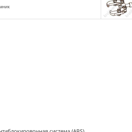
мник
нтиблокировочная система (ABS)