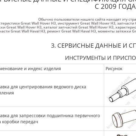
С 2009 ГОДА
Обычно пользователи нашего сайта находят эту стр
теристики Great Wall Hover H3
,
инструмент Great Wall Hover H3
,
запчасти 
ки Great Wall Hover H3
,
каталог запчастей Great Wall Hover H3
,
характерис
части Great Wall Haval H3
,
ремонт Great Wall Haval H3
,
моменты затяжки Gre
3. СЕРВИСНЫЕ ДАННЫЕ И 
ИНСТРУМЕНТЫ И ПРИСП
менование и индекс изделия
Рисунок
авка для центрирования ведомого диска
пления
авка для запрессовки подшипника первичного
а коробки передач