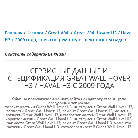
Главная
/
Каталог
/
Great Wall
/
Great Wall Hover H3 / Haval
H3 с 2009 года, книга по ремонту в электронном виде
/
...
Показать содержание книги
СЕРВИСНЫЕ ДАННЫЕ И
СПЕЦИФИКАЦИЯ GREAT WALL HOVER
H3 / HAVAL H3 С 2009 ГОДА
Обычно пользователи нашего сайта находят эту страницу по
следующим запросам:
характеристики Great Wall Hover H3
,
инструмент Great Wall Hover H3
,
запчасти Great Wall Hover H3
,
ремонт Great Wall Hover H3
,
моменты
затяжки Great Wall Hover H3
,
каталог запчастей Great Wall Hover H3
,
характеристики Great Wall Haval H3
,
инструмент Great Wall Haval H3
,
запчасти Great Wall Haval H3
,
ремонт Great Wall Haval H3
,
моменты
затяжки Great Wall Haval H3
,
каталог запчастей Great Wall Haval H3