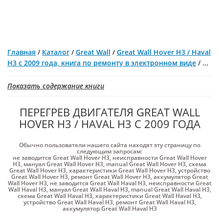
Главная
/
Каталог
/
Great Wall
/
Great Wall Hover H3 / Haval
H3 с 2009 года, книга по ремонту в электронном виде
/
...
Показать содержание книги
ПЕРЕГРЕВ ДВИГАТЕЛЯ GREAT WALL
HOVER H3 / HAVAL H3 С 2009 ГОДА
Обычно пользователи нашего сайта находят эту страницу по
следующим запросам:
не заводится Great Wall Hover H3
,
неисправности Great Wall Hover
H3
,
мануал Great Wall Hover H3
,
manual Great Wall Hover H3
,
схема
Great Wall Hover H3
,
характеристики Great Wall Hover H3
,
устройство
Great Wall Hover H3
,
ремонт Great Wall Hover H3
,
аккумулятор Great
Wall Hover H3
,
не заводится Great Wall Haval H3
,
неисправности Great
Wall Haval H3
,
мануал Great Wall Haval H3
,
manual Great Wall Haval H3
,
схема Great Wall Haval H3
,
характеристики Great Wall Haval H3
,
устройство Great Wall Haval H3
,
ремонт Great Wall Haval H3
,
аккумулятор Great Wall Haval H3