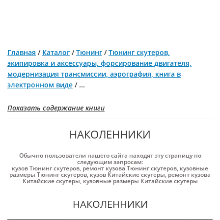
Главная
/
Каталог
/
Тюнинг
/
Тюнинг скутеров,
экипировка и аксессуары, форсирование двигателя,
модернизация трансмиссии, аэрография, книга в
электронном виде
/
...
Показать содержание книги
НАКОЛЕННИКИ
Обычно пользователи нашего сайта находят эту страницу по
следующим запросам:
кузов Тюнинг скутеров
,
ремонт кузова Тюнинг скутеров
,
кузовные
размеры Тюнинг скутеров
,
кузов Китайские скутеры
,
ремонт кузова
Китайские скутеры
,
кузовные размеры Китайские скутеры
НАКОЛЕННИКИ