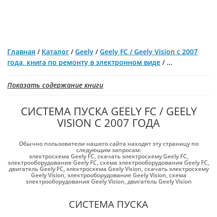
Главная
/
Каталог
/
Geely
/
Geely FC / Geely Vision с 2007
года, книга по ремонту в электронном виде
/
...
Показать содержание книги
СИСТЕМА ПУСКА GEELY FC / GEELY
VISION С 2007 ГОДА
Обычно пользователи нашего сайта находят эту страницу по
следующим запросам:
электросхема Geely FC
,
скачать электросхему Geely FC
,
электрооборудование Geely FC
,
схема электрооборудования Geely FC
,
двигатель Geely FC
,
электросхема Geely Vision
,
скачать электросхему
Geely Vision
,
электрооборудование Geely Vision
,
схема
электрооборудования Geely Vision
,
двигатель Geely Vision
СИСТЕМА ПУСКА