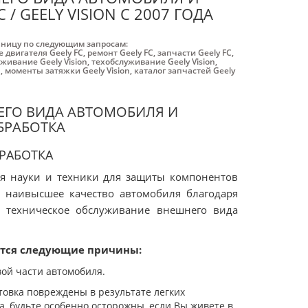
 GEELY VISION С 2007 ГОДА
аницу по следующим запросам:
 двигателя Geely FC
,
ремонт Geely FC
,
запчасти Geely FC
,
живание Geely Vision
,
техобслуживание Geely Vision
,
n
,
моменты затяжки Geely Vision
,
каталог запчастей Geely
ЕГО ВИДА АВТОМОБИЛЯ И
БРАБОТКА
РАБОТКА
ия науки и техники для защиты компонентов
 наивысшее качество автомобиля благодаря
е техническое обслуживание внешнего вида
тся следующие причины:
вой части автомобиля.
товка повреждены в результате легких
, будьте особенно осторожны, если Вы живете в