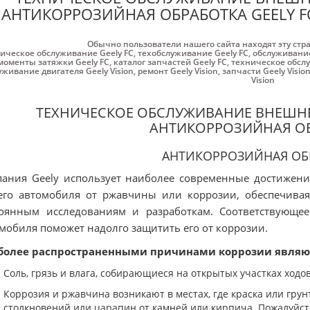
АНТИКОРРОЗИЙНАЯ ОБРАБОТКА GEELY FC /
Обычно пользователи нашего сайта находят эту стр
ическое обслуживание Geely FC
,
техобслуживание Geely FC
,
обслуживание
моменты затяжки Geely FC
,
каталог запчастей Geely FC
,
техническое обслу
уживание двигателя Geely Vision
,
ремонт Geely Vision
,
запчасти Geely Visio
Vision
ТЕХНИЧЕСКОЕ ОБСЛУЖИВАНИЕ ВНЕШН
АНТИКОРРОЗИЙНАЯ О
АНТИКОРРОЗИЙНАЯ ОБ
ания Geely использует наиболее современные достижен
го автомобиля от ржавчины или коррозии, обеспечивая
тоянным исследованиям и разработкам. Соответствующе
мобиля поможет надолго защитить его от коррозии.
более распространенными причинами коррозии являю
Соль, грязь и влага, собирающиеся на открытых участках ходо
Коррозия и ржавчина возникают в местах, где краска или грун
столкновений или царапин от камней или кирпича. Пожалуйста