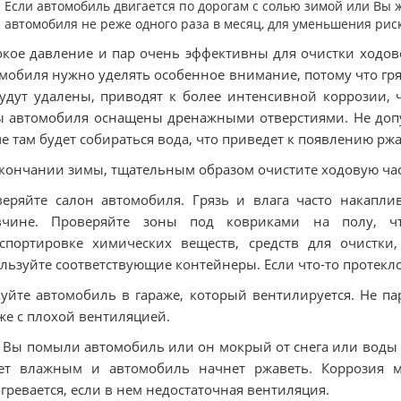
Если автомобиль двигается по дорогам с солью зимой или Вы 
автомобиля не реже одного раза в месяц, для уменьшения рис
кое давление и пар очень эффективны для очистки ходово
мобиля нужно уделять особенное внимание, потому что гря
удут удалены, приводят к более интенсивной коррозии, 
 автомобиля оснащены дренажными отверстиями. Не допус
е там будет собираться вода, что приведет к появлению рж
кончании зимы, тщательным образом очистите ходовую час
еряйте салон автомобиля. Грязь и влага часто накапл
вчине. Проверяйте зоны под ковриками на полу, чт
нспортировке химических веществ, средств для очистк
льзуйте соответствующие контейнеры. Если что-то протекл
уйте автомобиль в гараже, который вентилируется. Не п
же с плохой вентиляцией.
 Вы помыли автомобиль или он мокрый от снега или воды (д
нет влажным и автомобиль начнет ржаветь. Коррозия м
гревается, если в нем недостаточная вентиляция.