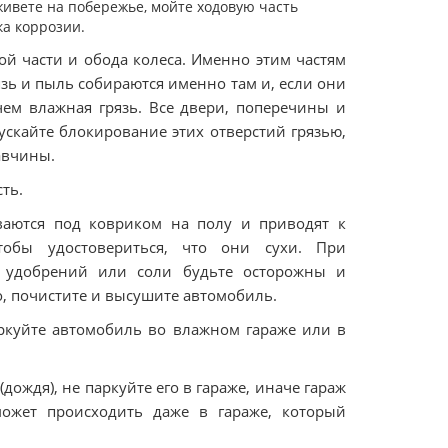
живете на побережье, мойте ходовую часть
ка коррозии.
й части и обода колеса. Именно этим частям
зь и пыль собираются именно там и, если они
чем влажная грязь. Все двери, поперечины и
кайте блокирование этих отверстий грязью,
авчины.
ть.
иваются под ковриком на полу и приводят к
обы удостовериться, что они сухи. При
и, удобрений или соли будьте осторожны и
о, почистите и высушите автомобиль.
аркуйте автомобиль во влажном гараже или в
ождя), не паркуйте его в гараже, иначе гараж
ожет происходить даже в гараже, который