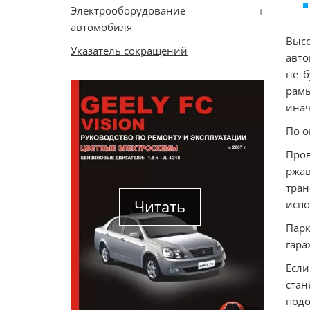
Электрооборудование
автомобиля
Высо
Указатель сокращений
авто
не б
рамы
инач
По о
Пров
ржа
тра
Читать
испо
Парк
гара
Если
ста
подо