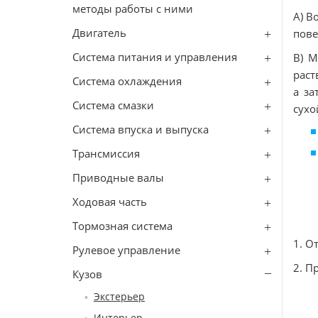
методы работы с ними
А) В
Двигатель
пове
Система питания и управления
В) М
раст
Система охлаждения
а за
Система смазки
сухо
Система впуска и выпуска
Трансмиссия
Приводные валы
Ходовая часть
Тормозная система
1. О
Рулевое управление
2. П
Кузов
Экстерьер
Интерьер