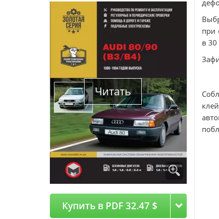
дефо
Выбр
при 
в 30
Зафи
Читать
Собл
кле
авто
побл
Купить в PDF 32.47 $