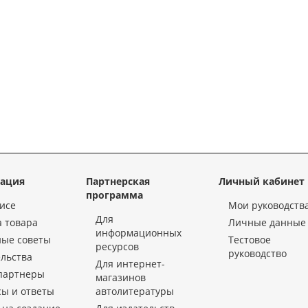
ация
Партнерская
Личный кабинет
программа
исе
Мои руководств
Для
 товара
Личные данные
информационных
ные советы
Тестовое
ресурсов
руководство
льства
Для интернет-
партнеры
магазинов
ы и ответы
автолитературы